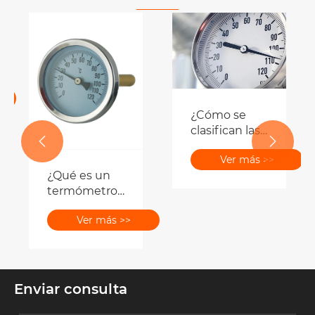
¿Cómo se
clasifican las


clases de
Ver más >>
precisión de
¿Qué es un
los
termómetro
manómetros?
bimetálico y
Ver más >>
por qué es
esencial para
la medición
de
temperatura
Enviar consulta
industrial?