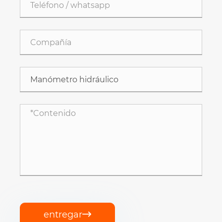
entregar
