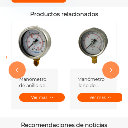
Productos relacionados


Manómetro
Manómetro
de anillo de
lleno de
bayoneta con
glicerina
Ver más >>
Ver más >>
relleno de
líquido
Recomendaciones de noticias