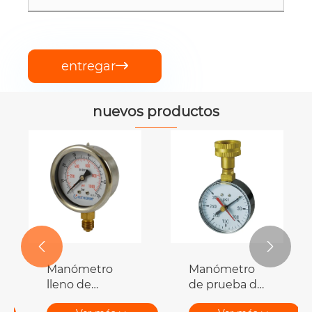
entregar

nuevos productos
Manómetro
Manómetro
lleno de
de
aceite
climatización
Ver más >>
Ver más >>

