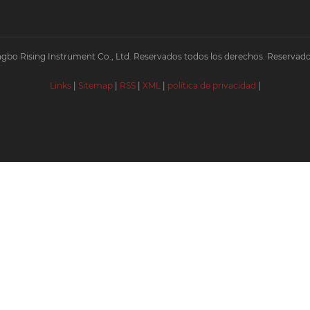
gbo Rising Instrument Co., Ltd. Reservados todos los derechos. Reservado
Links
|
Sitemap
|
RSS
|
XML
|
política de privacidad
|