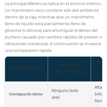
La principal diferencia radica en el entorno interno.
Un manómetro seco contiene solo aire ambiente
dentro de la caja, mientras que un manómetro
lleno de líquido está parcialmente lleno de
glicerina (o silicona) para amortiguar el aleteo del
puntero causado por cambios rápidos de presión o
vibraciones mecánicas. A continuación se muestra
una comparación rápida:
MED
MEDIDOR
CARACTERÍSTICA
LLE
SECO/UTILITARIO
LÍQ
Alta
Ninguno (solo
(visco
Amortiguación interna
aire)
líquida