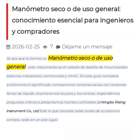
Manómetro seco o de uso general:
conocimiento esencial para ingenieros
y compradores
2026-02-25
7
Déjame un mensaje
Manómetro seco o de uso
Ya sea que lo llames un
general
, este instrumento es el caballo de batalla de innumerables
sistemas industriales, comerciales y HVAC. En esta guía completa,
analizamos el significado, comparamos versiones secas con versiones
llenas de líquido, enumeramos los pros y los contras, respondemos
preguntas críticas e presentamos fuentes confiables de
Ningbo Rising
Instrument Co., Ltd.
Todo lo que necesita saber antes de su próxima
compra, todo en un solo lugar.