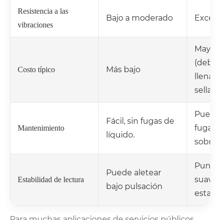
Resistencia a las
Bajo a moderado
Excel
vibraciones
Mayor
(debid
Más bajo
Costo típico
llenad
sellad
Puede
Fácil, sin fugas de
fugas 
Mantenimiento
líquido.
sobrep
Punte
Puede aletear
suave 
Estabilidad de lectura
bajo pulsación
establ
Para muchas aplicaciones de servicios públicos